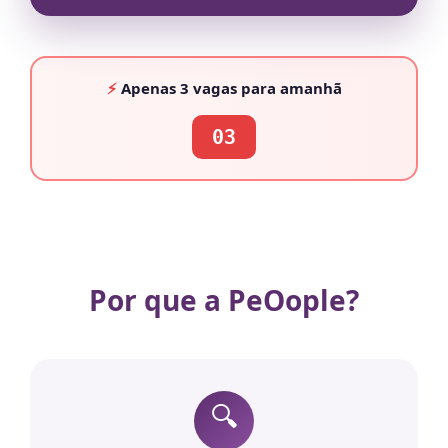
⚡
Apenas
3 vagas
para amanhã
03
Por que a PeOople?
🔍