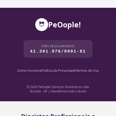
PeOople!
CNPJ REGULARIZADO
41.301.976/0001-81
Como Funciona
Política de Privacidade
Termos de Uso
© 2026 PeOople! Serviços Domésticos Ltda.
Brasília - DF | Atendemos todo o Brasil