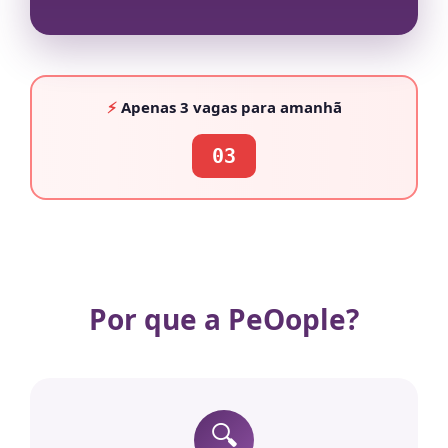
⚡
Apenas
3 vagas
para amanhã
03
Por que a PeOople?
🔍