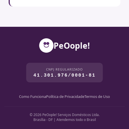
PeOople!
CNPJ REGULARIZADO
41.301.976/0001-81
Como Funciona
Política de Privacidade
Termos de Uso
© 2026 PeOople! Serviços Domésticos Ltda.
Brasília - DF | Atendemos todo o Brasil