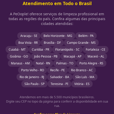
Atendimento em Todo o Brasil
A PeOople! oferece serviços de limpeza profissional em
todas as regiões do país. Confira algumas das principais
cidades atendidas:
Aracaju - SE
Belo Horizonte - MG
Belém - PA
Boa Vista - RR
Brasília - DF
Campo Grande - MS
Cuiabá - MT
Curitiba - PR
Florianópolis - SC
Fortaleza - CE
Goiânia - GO
João Pessoa - PB
Macapá - AP
Maceió - AL
Manaus - AM
Natal - RN
Palmas - TO
Porto Alegre - RS
Porto Velho - RO
Recife - PE
Rio Branco - AC
Rio de Janeiro - RJ
Salvador - BA
São Luís - MA
São Paulo - SP
Teresina - PI
Vitória - ES
Atendemos em mais de 5.500 municípios brasileiros.
Digite seu CEP no topo da página para conferir a disponibilidade em sua
rua.