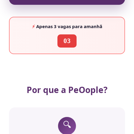
⚡
Apenas
3 vagas
para amanhã
03
Por que a PeOople?
🔍