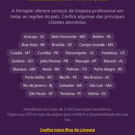
A PeOople! oferece serviços de limpeza profissional em
todas as regiões do país. Confira algumas das principais
cidades atendidas:
Aracaju - SE
Belo Horizonte - MG
Belém - PA
Boa Vista - RR
Brasília - DF
Campo Grande - MS
Cuiabá - MT
Curitiba - PR
Florianópolis - SC
Fortaleza - CE
Goiânia - GO
João Pessoa - PB
Macapá - AP
Maceió - AL
Manaus - AM
Natal - RN
Palmas - TO
Porto Alegre - RS
Porto Velho - RO
Recife - PE
Rio Branco - AC
Rio de Janeiro - RJ
Salvador - BA
São Luís - MA
São Paulo - SP
Teresina - PI
Vitória - ES
Atendemos em mais de 5.500 municípios brasileiros.
Digite seu CEP no topo da página para conferir a disponibilidade em sua
rua.
Confira nosso Blog de Limpeza