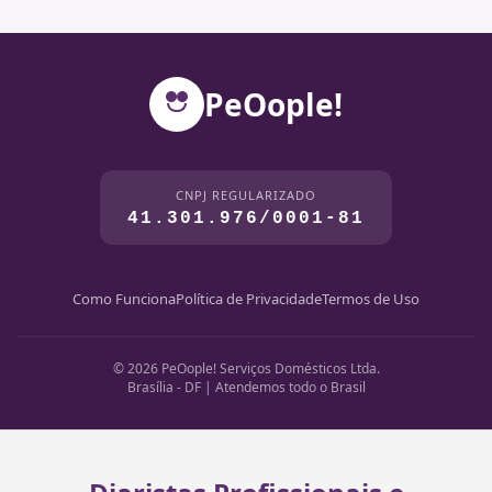
PeOople!
CNPJ REGULARIZADO
41.301.976/0001-81
Como Funciona
Política de Privacidade
Termos de Uso
© 2026 PeOople! Serviços Domésticos Ltda.
Brasília - DF | Atendemos todo o Brasil