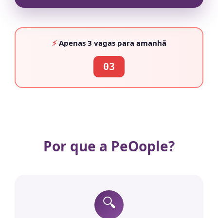
⚡
Apenas
3 vagas
para amanhã
03
Por que a PeOople?
🔍