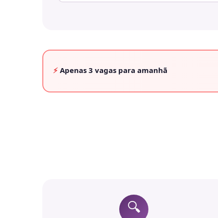
⚡
Apenas
3 vagas
para amanhã
🔍