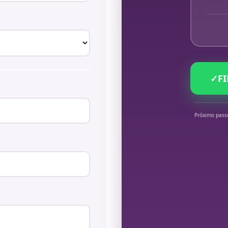
✓
F
Próximo pass