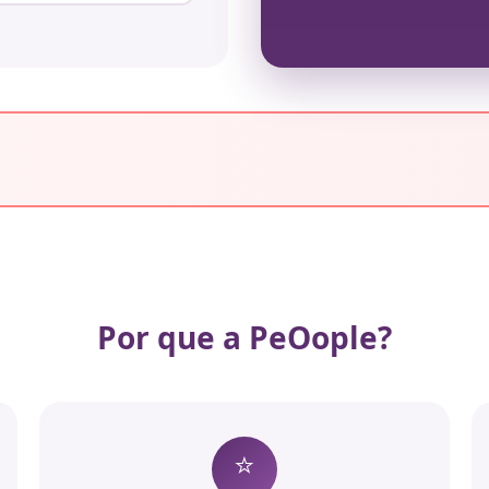
Por que a PeOople?
⭐