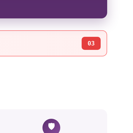
03
🛡️