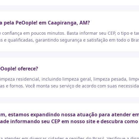
ça pela PeOople! em Caapiranga, AM?
e confiança em poucos minutos. Basta informar seu CEP, o tipo e t
as e qualificadas, garantindo segurança e satisfação em todo o Bras
eOople! oferece?
peza residencial, incluindo limpeza geral, limpeza pesada, limp
as e fornos. Você monta seu serviço de acordo com suas necessida
m, estamos expandindo nossa atuação para atender em di
idade informando seu CEP em nosso site e descubra como 
a atender em diversas cidades e regiões do Brasil. Verifique a di