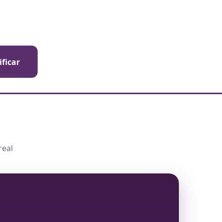
ificar
real