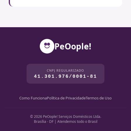
PeOople!
CNPJ REGULARIZADO
41.301.976/0001-81
Como Funciona
Política de Privacidade
Termos de Uso
© 2026 PeOople! Serviços Domésticos Ltda.
Brasília - DF | Atendemos todo o Brasil