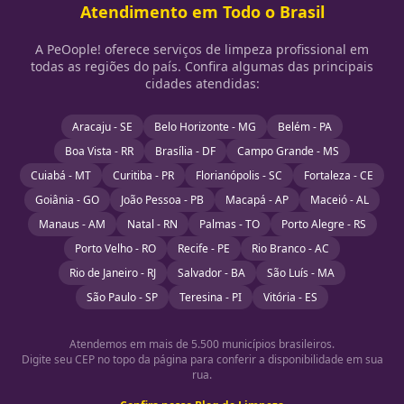
Atendimento em Todo o Brasil
A PeOople! oferece serviços de limpeza profissional em
todas as regiões do país. Confira algumas das principais
cidades atendidas:
Aracaju - SE
Belo Horizonte - MG
Belém - PA
Boa Vista - RR
Brasília - DF
Campo Grande - MS
Cuiabá - MT
Curitiba - PR
Florianópolis - SC
Fortaleza - CE
Goiânia - GO
João Pessoa - PB
Macapá - AP
Maceió - AL
Manaus - AM
Natal - RN
Palmas - TO
Porto Alegre - RS
Porto Velho - RO
Recife - PE
Rio Branco - AC
Rio de Janeiro - RJ
Salvador - BA
São Luís - MA
São Paulo - SP
Teresina - PI
Vitória - ES
Atendemos em mais de 5.500 municípios brasileiros.
Digite seu CEP no topo da página para conferir a disponibilidade em sua
rua.