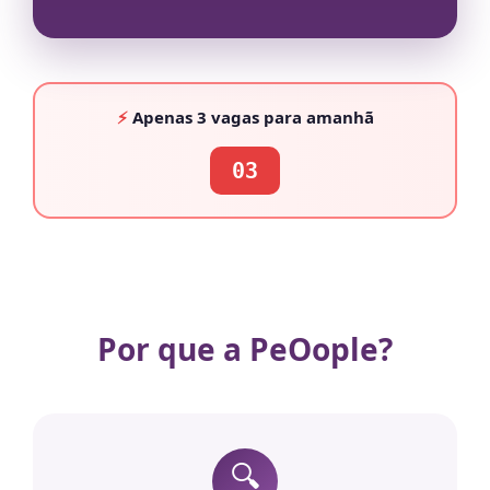
⚡
Apenas
3 vagas
para amanhã
03
Por que a PeOople?
🔍