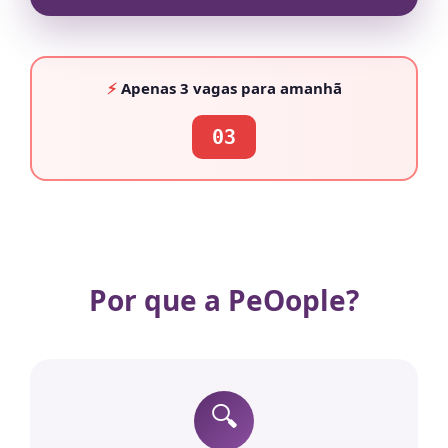
⚡
Apenas
3 vagas
para amanhã
03
Por que a PeOople?
🔍