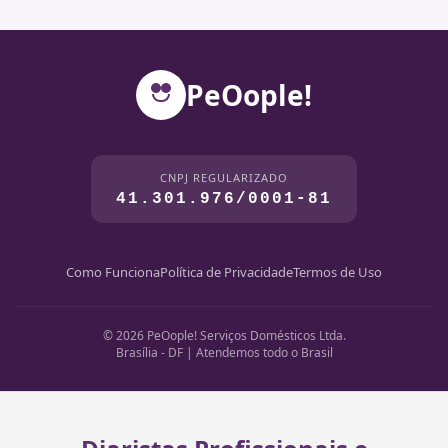
PeOople!
CNPJ REGULARIZADO
41.301.976/0001-81
Como Funciona
Política de Privacidade
Termos de Uso
© 2026 PeOople! Serviços Domésticos Ltda.
Brasília - DF | Atendemos todo o Brasil