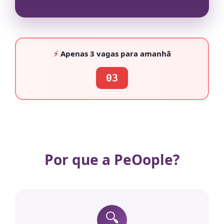
⚡
Apenas
3 vagas
para amanhã
03
Por que a PeOople?
🔍