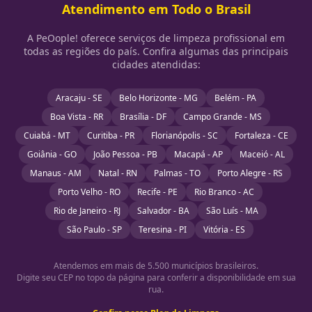
Atendimento em Todo o Brasil
A PeOople! oferece serviços de limpeza profissional em
todas as regiões do país. Confira algumas das principais
cidades atendidas:
Aracaju - SE
Belo Horizonte - MG
Belém - PA
Boa Vista - RR
Brasília - DF
Campo Grande - MS
Cuiabá - MT
Curitiba - PR
Florianópolis - SC
Fortaleza - CE
Goiânia - GO
João Pessoa - PB
Macapá - AP
Maceió - AL
Manaus - AM
Natal - RN
Palmas - TO
Porto Alegre - RS
Porto Velho - RO
Recife - PE
Rio Branco - AC
Rio de Janeiro - RJ
Salvador - BA
São Luís - MA
São Paulo - SP
Teresina - PI
Vitória - ES
Atendemos em mais de 5.500 municípios brasileiros.
Digite seu CEP no topo da página para conferir a disponibilidade em sua
rua.