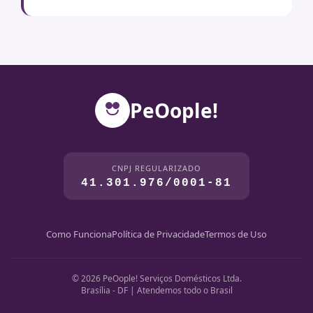
PeOople!
CNPJ REGULARIZADO
41.301.976/0001-81
Como Funciona
Política de Privacidade
Termos de Uso
© 2026 PeOople! Serviços Domésticos Ltda.
Brasília - DF | Atendemos todo o Brasil