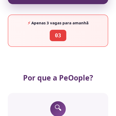
⚡
Apenas
3 vagas
para amanhã
03
Por que a PeOople?
🔍