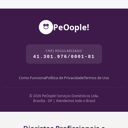
PeOople!
CNPJ REGULARIZADO
41.301.976/0001-81
Como Funciona
Política de Privacidade
Termos de Uso
© 2026 PeOople! Serviços Domésticos Ltda.
Brasília - DF | Atendemos todo o Brasil