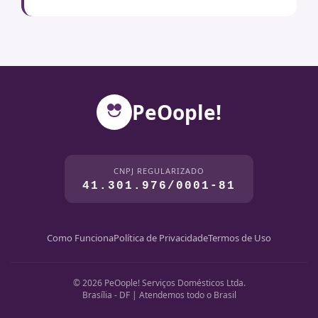
PeOople!
CNPJ REGULARIZADO
41.301.976/0001-81
Como Funciona
Política de Privacidade
Termos de Uso
© 2026 PeOople! Serviços Domésticos Ltda.
Brasília - DF | Atendemos todo o Brasil