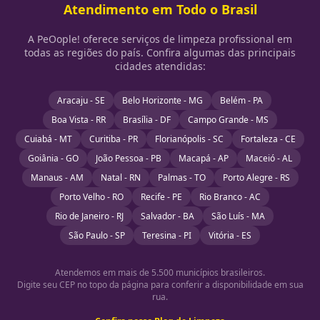
Atendimento em Todo o Brasil
A PeOople! oferece serviços de limpeza profissional em
todas as regiões do país. Confira algumas das principais
cidades atendidas:
Aracaju - SE
Belo Horizonte - MG
Belém - PA
Boa Vista - RR
Brasília - DF
Campo Grande - MS
Cuiabá - MT
Curitiba - PR
Florianópolis - SC
Fortaleza - CE
Goiânia - GO
João Pessoa - PB
Macapá - AP
Maceió - AL
Manaus - AM
Natal - RN
Palmas - TO
Porto Alegre - RS
Porto Velho - RO
Recife - PE
Rio Branco - AC
Rio de Janeiro - RJ
Salvador - BA
São Luís - MA
São Paulo - SP
Teresina - PI
Vitória - ES
Atendemos em mais de 5.500 municípios brasileiros.
Digite seu CEP no topo da página para conferir a disponibilidade em sua
rua.