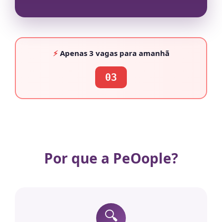
⚡
Apenas
3 vagas
para amanhã
03
Por que a PeOople?
🔍