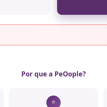
Por que a PeOople?
⭐