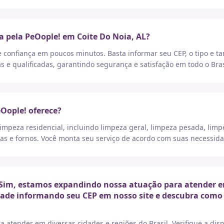
a pela PeOople! em Coite Do Noia, AL?
e confiança em poucos minutos. Basta informar seu CEP, o tipo e t
as e qualificadas, garantindo segurança e satisfação em todo o Bras
eOople! oferece?
peza residencial, incluindo limpeza geral, limpeza pesada, limp
as e fornos. Você monta seu serviço de acordo com suas necessida
Sim, estamos expandindo nossa atuação para atender em 
idade informando seu CEP em nosso site e descubra como 
a atender em diversas cidades e regiões do Brasil. Verifique a di