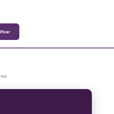
ificar
real