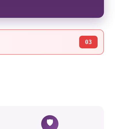
03
🛡️