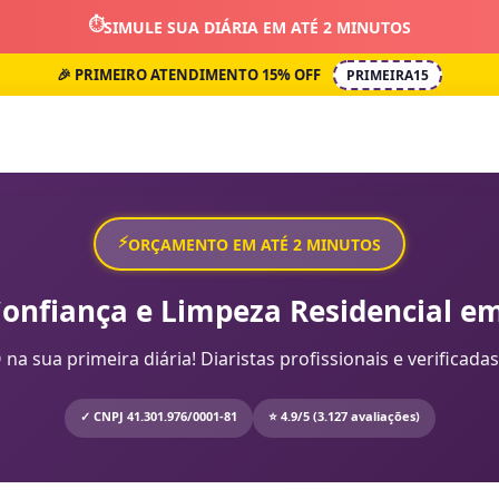
⏱️
SIMULE SUA DIÁRIA EM ATÉ 2 MINUTOS
🎉 PRIMEIRO ATENDIMENTO 15% OFF
PRIMEIRA15
⚡
ORÇAMENTO EM ATÉ 2 MINUTOS
Confiança e Limpeza Residencial em
sua primeira diária! Diaristas profissionais e verificadas
✓ CNPJ 41.301.976/0001-81
⭐ 4.9/5 (3.127 avaliações)