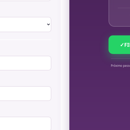
✓
F
Próximo pass