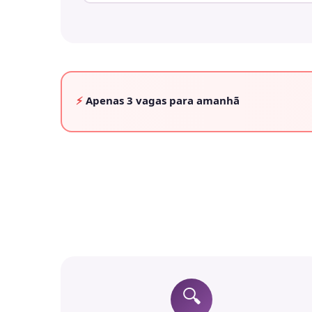
⚡
Apenas
3 vagas
para amanhã
🔍